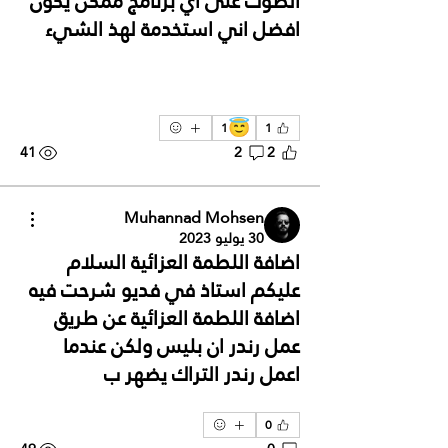
الصوت على اي برنامج ممكن يكون
افضل اني استخدمة لهذ الشيء
😇
1
1
41
2
2
Muhannad Mohsen
30 يوليو 2023
اضافة اللطمة العزائية السلام
عليكم استاذ في فديو شرحت فيه
اضافة اللطمة العزائية عن طريق
عمل رندر ان بليس ولكن عندما
اعمل رندر التراك يضهر ب
0