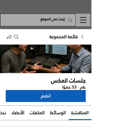
قائمة المجموعة
جلسات المكس
عام
·
53 عضوًا
انضم
المناقشة
الوسائط
الملفات
الأعضاء
نبذة