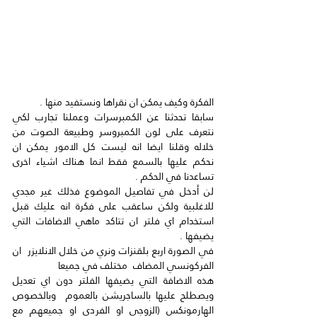
الفكرة وكيف يمكن ان نقراها ونستفيد منها .
سابقا تحدثنا عن الكمبرسرات وعملنا تجارب لكي 
نتعرف على لون الكمبروسر وطبيعة الصوت من 
خلاله وقلنا ايضا انه ليست كل الامور يمكن ان  
نحكم عليها بالسمع فقط انما هناك اشياء اخرى 
تساعدنا في الحكم .
لن أدخل في تفاصيل الموضوع فذلك غير مجدي 
للاغلبية ولكن ساعقب على فكرة انه عليك قبل 
استخدام اي فلتر ان تتاكد ماهي الاضافات التي 
يضيفها .
في الصورة اربع بلقنزات ونري من خلال الانلايزر  ان 
الفركونسي المضاف  مختلف في جميعا 
هذه الاضافة التي يضيفها الفلتر دون اي تعديل 
ويصطلح عليها بالساجريشن بالعموم  وبالخصوص 
الهارمونكس (الزوجي او الفردي او جميعهم مع 