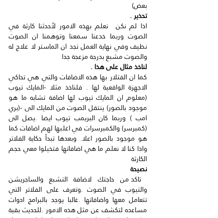
بعض) 
تحذير .
اذا لم نكن  نعلم بهذه الامور لأحدثنا كارثة في 
الصوت وربما خدعنا سمعنا وتوهمنا ان الصوت 
نظيف وفي نهاية العمل تجد ان الماستر لا علاج له 
والصوت مشبع بدرجة مزعجة جدا 
لناخذ مثال على هذا .
كما ان الفتلار بها هذه الاضافات والتي هي تحاكي 
الاجهزة الواقعية لها . فلناخذ مثلا -المايك تيوب 
(معلوم ان المايك تيوب لها اضافة تشابه ما هو 
موجود بالصور) ينتقل الصوت من المايك الى -(بري 
امب ) وربما كان البريمب تيوب ايضا .يصل الى 
(كمبرسر) والكمبرسرات في اغلبها لهم اضافات كما 
هو موجود بالصور اعلا. وبعدها تبدأ حكاية الفلاتر 
واذا كنا لا نعلم ما هي اضافاتها فتخيلوا معي حجم 
الكارثة 
نصيحة
 تاكد من حاجتك لاضافة التشبع والساجريشن 
والتيوب في الصوت .وتعرف على الفلاتر التي 
تتعامل معها واضافاتها .غالبا يوجد بالبرامج ادوات 
مساعده لتكشف عن مثل هذه الامور .للحديث بقية 