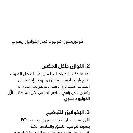
كومبريسور- فوليوم فيدر-إيكولايزر-ريفيرب
2. التوازن داخل المكس
بعد ما عدّلت الديناميك، اسأل نفسك:هل الصوت 
طالع بارز بزيادة؟ أو مدفون؟الهدف إنك تخلي 
الصوت "شبه بارز"، يعني يوضح بس بدون ما 
يتعدى على باقي عناصر المكس.بكل بساطة… 
نزّل 
الفوليوم شوي.
3. الإكولايزر للتوضيح
الآن بعد ما صار الصوت متزن، استخدم 
EQ 
بسيط
 لتوضيح النطق والملامح. مثلاً:
شوي تعزيز في منطقة 3 إلى 5 كيلوهرتز 