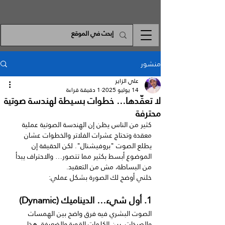
منشور
علي الزاير
14 يوليو 2025
1 دقيقة قراءة
لا تعقّدها… خطوات بسيطة لهندسة صوتية
محترفة
كثير من الناس يظن إن الهندسة الصوتية عملية 
معقدة وتحتاج عشرات الفلاتر والخطوات عشان 
يطلع الصوت "بروفيشنال". لكن الحقيقة إن 
الموضوع أبسط بكثير مما تتصور… والاحتراف يبدأ 
من البساطة، مش من التعقيد.
خلني أوضح لك الصورة بشكل عملي:
1. أول شيء… الديناميك (Dynamic)
الصوت البشري فيه فرق واضح بين الهمسات 
والصرخات، بين الكلمات القوية والضعيفة. هذا 