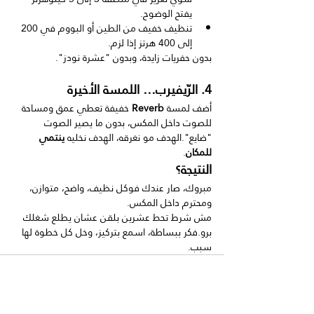
يفتح الوضوح.
تنظيف خفيف من الطين أو البووم في 200 
إلى 400 هرتز إذا لزم.
بدون حفريات زايدة، وبدون "عشرة نودز".
4. الرّيفيرب… اللمسة الأخيرة
أضف لمسة 
Reverb
 خفيفة تعطي عمق ومساحة 
للصوت داخل المكس، بدون ما يصير الصوت 
"ضايع".الهدف مو نغرقه، الهدف نخليه 
ينتمي 
للمكان
.
النتيجة؟
مبروك، صار عندك فوكل نظيف، واضح، متوازن، 
ومحترم داخل المكس.
مش شرط تحط عشرين بلقن عشان يطلع شغلك 
برو.فكر ببساطة، اسمع بتركيز، وخل كل خطوة لها 
سبب.