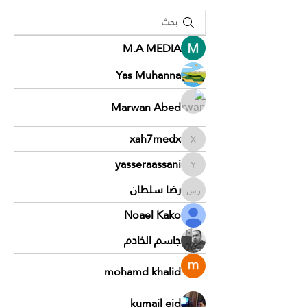
M.A MEDIA
Yas Muhanna
Marwan Abed
xah7medx
xah7medx
yasseraassani
yasseraassani
رضا سلطان
رضا سلطان
Noael Kako
جاسم الخادم
mohamd khalid
kumail eid