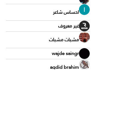
احساس شاعر
غير معروف
مشبات مشبات
wajde saingr
agdid brahim
gqn6cx6v
gqn6cx6v
محمد العبيدي
mohammadwali eshaqzay
سماعيل بن ساعد
لطف الانسي