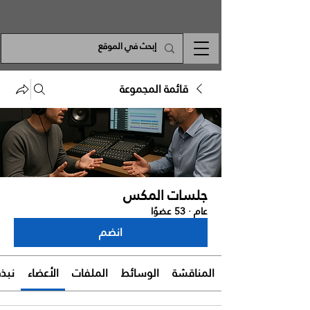
قائمة المجموعة
جلسات المكس
عام
·
53 عضوًا
انضم
المناقشة
الوسائط
الملفات
الأعضاء
نبذة