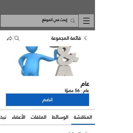
قائمة المجموعة
عام
عام
·
56 عضوًا
انضم
المناقشة
الوسائط
الملفات
الأعضاء
نبذة