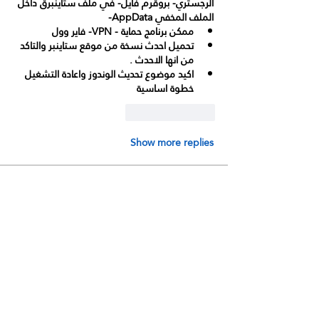
الرجستري- بروقرم فايل- في ملف ستاينبرق داخل 
الملف المخفي AppData- 
ممكن برنامج حماية - VPN- فاير وول 
تحميل احدث نسخة من موقع ستاينبر والتاكد 
من انها الاحدث .
اكيد موضوع تحديث الوندوز واعادة التشغيل 
خطوة اساسية 
Reply
Like
Show more replies
نبذة
أي موضوع لايندرج تحت العناوين الثلاثة
الرئيسية وأي استفسارات
...
اقرأ المزيد
Members
رضا سلطان
تابع
رضا سلطان