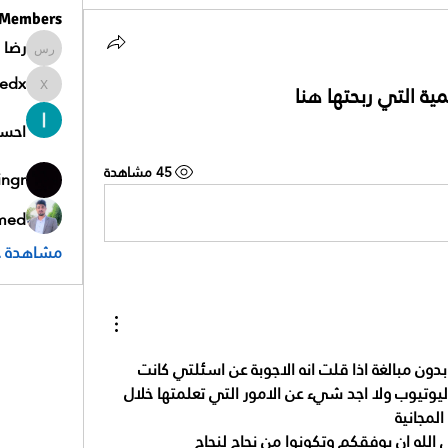
Members
رضا 
رضا سلطا
edx
ية التي ربحتها هنا
ah7medx
احس
45 مشاهدة
ingr
med
مشاهدة جمي
ما شاء الله معلومات قيمة وبدون مبالغة اذا قلت انه الاجوبة عن اسئلتي كانت 
مثالية بحيث كنت ابحث في اليوتيوب ولا اجد شيء عن الامور التي تعلمتها خلال 
لمجانية 
لله ان يوفقكم وتكونوا من نجاح لنجاح